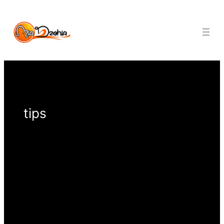
Skip
to
content
tips