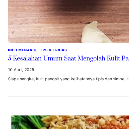
INFO MENARIK
, 
TIPS & TRICKS
5 Kesalahan Umum Saat Mengolah Kulit Pa
10 April, 2025
Siapa sangka, kulit pangsit yang kelihatannya tipis dan simpel