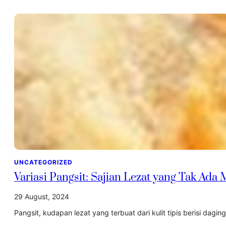
UNCATEGORIZED
Variasi Pangsit: Sajian Lezat yang Tak Ada 
29 August, 2024
Pangsit, kudapan lezat yang terbuat dari kulit tipis berisi dag