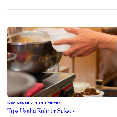
INFO MENARIK
, 
TIPS & TRICKS
Tips Usaha Kuliner Sukses