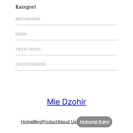
Kategori
INFO MENARIK
RESEP
TIPS & TRICKS
UNCATEGORIZED
Mie Dzohir
Home
BlogProduct
About Us
Hubungi Kami