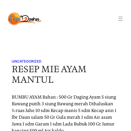
Skip
to
content
UNCATEGORIZED
RESEP MIE AYAM
MANTUL
BUMBU AYAM Bahan : 500 Gr Daging Ayam 5 siung
Bawang putih 3 siung Bawang merah Dihaluskan
¼ ruas Jahe 10 sdm Kecap manis 5 sdm Kecap asin 1
lbr Daun salam 50 Gr Gula merah 1 sdm Air asam
Jawa 1 sdm Garam 1 sdm Lada Bubuk 100 Gr Jamur
kancing 500 ml Air kaldu…