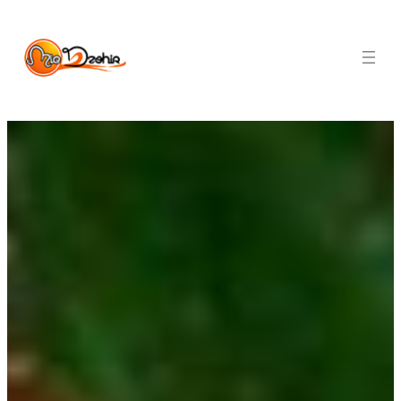
Skip
to
content