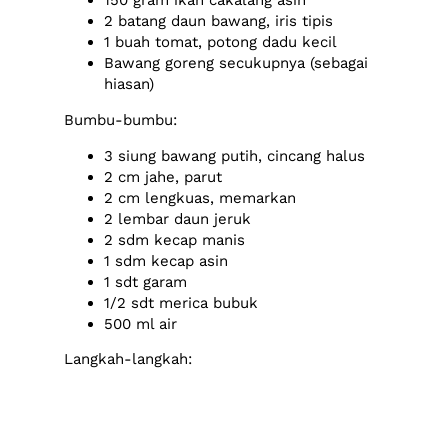
150 gram ikan cakalang asin
2 batang daun bawang, iris tipis
1 buah tomat, potong dadu kecil
Bawang goreng secukupnya (sebagai
hiasan)
Bumbu-bumbu:
3 siung bawang putih, cincang halus
2 cm jahe, parut
2 cm lengkuas, memarkan
2 lembar daun jeruk
2 sdm kecap manis
1 sdm kecap asin
1 sdt garam
1/2 sdt merica bubuk
500 ml air
Langkah-langkah:
Rendam ikan cakalang asin dalam air
hangat selama 15-20 menit untuk
menghilangkan keasinan. Setelah itu,