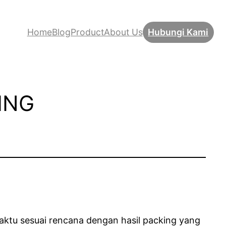
Home
BlogProduct
About Us
Hubungi Kami
ING
aktu sesuai rencana dengan hasil packing yang