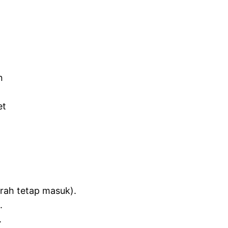
n
et
erah tetap masuk).
.
.